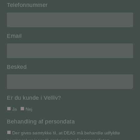
Telefonnummer
Målretning
Absolut nødvendige cookies muliggør
hjemmesidens grundlæggende funktionalitet såsom
brugerlogin og kontoadministration. Hjemmesiden
kan ikke bruges korrekt uden de absolut
Email
nødvendige cookies.
Udbyder
/
Navn
Udløbsdato
Domæne
VISITOR_PRIVACY_METADATA
YouTube
5 måneder 4
Besked
.youtube.com
uger
Er du kunde i Velliv?
Ja
Nej
Behandling af persondata
Der gives samtykke til, at DEAS må behandle udfyldte