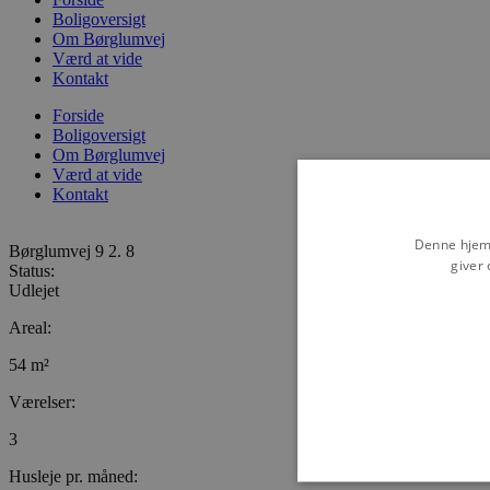
Boligoversigt
Om Børglumvej
Værd at vide
Kontakt
Forside
Boligoversigt
Om Børglumvej
Værd at vide
Kontakt
Denne hjemm
Børglumvej 9 2. 8
giver 
Status:
Udlejet
Areal:
54 m²
Værelser:
3
Husleje pr. måned: