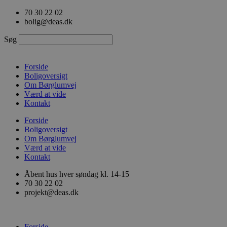
Videre
70 30 22 02
til
bolig@deas.dk
indhold
Søg
Forside
Boligoversigt
Om Børglumvej
Værd at vide
Kontakt
Forside
Boligoversigt
Om Børglumvej
Værd at vide
Kontakt
Åbent hus hver søndag kl. 14-15
70 30 22 02
projekt@deas.dk
Forside