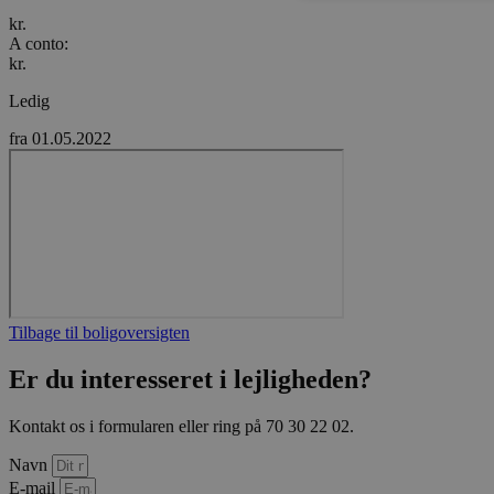
kr.
A conto:
kr.
Absolut nødvendige cookies
kan ikke bruges korrekt ude
Ledig
Navn
fra 01.05.2022
VISITOR_PRIVACY_METAD
CookieScriptConsent
Tilbage til boligoversigten
Er du interesseret i lejligheden?
Udbyd
Ud
Navn
Navn
Domæ
D
Kontakt os i formularen eller ring på 70 30 22 02.
_ga
VISITOR_INFO1_LIVE
Googl
Go
.xn--
.y
Navn
brglu
0cb.d
E-mail