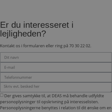
såsom brugerlogin og kontoadministration.
Hjemmesiden kan ikke bruges korrekt uden de
absolut nødvendige cookies.
Udbyder
/
Navn
Udløbsdato
B
Domæne
Er du interesseret i
VISITOR_PRIVACY_METADATA
5 måneder
D
YouTube
lejligheden?
4 uger
b
.youtube.com
g
b
s
Kontakt os i formularen eller ring på 70 30 22 02.
p
f
i
m
w
D
r
d
b
s
f
p
b
p
Der gives samtykke til, at DEAS må behandle udfyldte
o
o
personoplysninger til opskrivning på interesselisten.
i
s
Personoplysningerne benyttes i relation til dit ønske om en
p