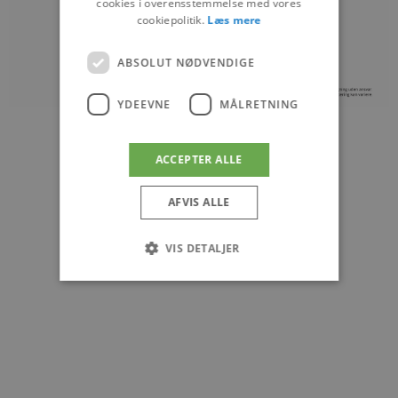
cookies i overensstemmelse med vores
cookiepolitik.
Læs mere
ABSOLUT NØDVENDIGE
YDEEVNE
MÅLRETNING
ACCEPTER ALLE
AFVIS ALLE
VIS DETALJER
Absolut nødvendige
Ydeevne
Målretning
Absolut nødvendige cookies muliggør
hjemmesidens grundlæggende funktionalitet