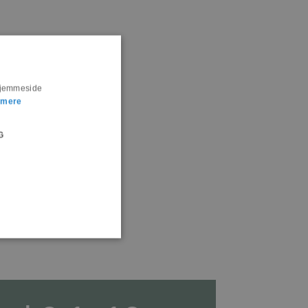
 hjemmeside
 mere
G
ion. Hjemmesiden kan ikke