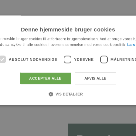
Denne hjemmeside bruger cookies
meside bruger cookies til at forbedre brugeroplevelsen. Ved at bruge vores
 du samtykke til alle cookies i overensstemmelse med vores cookiepolitik.
Læs
ABSOLUT NØDVENDIGE
YDEEVNE
MÅLRETNIN
ACCEPTER ALLE
AFVIS ALLE
VIS DETALJER
Absolut nødvendige
Ydeevne
Målretning
uliggør hjemmesidens grundlæggende funktionalitet såsom brugerlogin og kontoadministrat
ut nødvendige cookies.