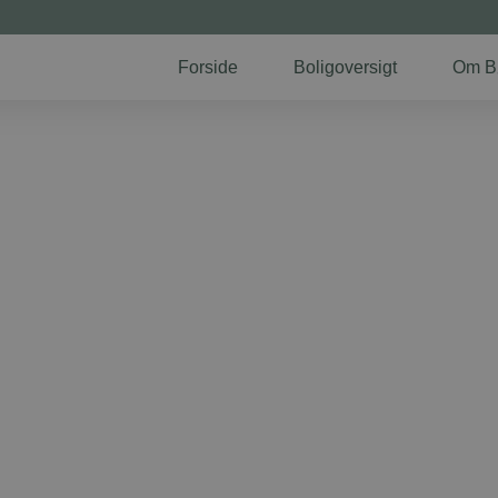
Forside
Boligoversigt
Om B