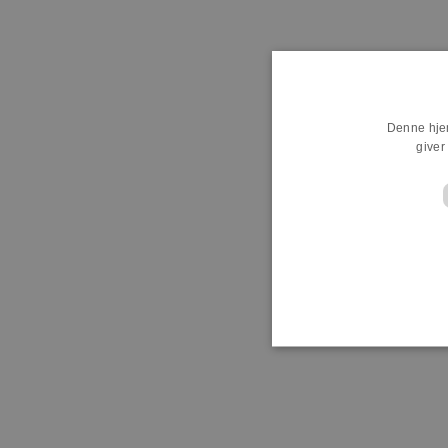
Denne hjem
giver
Absolut nødvendige cookies m
bruges korrekt uden de absol