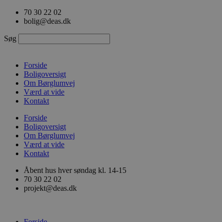
Videre
70 30 22 02
til
bolig@deas.dk
indhold
Søg
Forside
Boligoversigt
Om Børglumvej
Værd at vide
Kontakt
Forside
Boligoversigt
Om Børglumvej
Værd at vide
Kontakt
Åbent hus hver søndag kl. 14-15
70 30 22 02
projekt@deas.dk
Forside