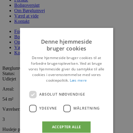
Boligoversigt
Om Børglumvej
Værd at vide
Kontakt
Forside
Boligoversigt
Denne hjemmeside
Om Børglumvej
bruger cookies
Værd at vide
Kontakt
Denne hjemmeside bruger cookies til at
forbedre brugeroplevelsen. Ved at bruge
Børglumvej 9 1. 8
vores hjemmeside giver du samtykke til alle
Status:
cookies i overensstemmelse med vores
Udlejet
cookiepolitik.
Læs mere
Areal:
ABSOLUT NØDVENDIGE
54 m²
YDEEVNE
MÅLRETNING
Værelser:
3
ACCEPTER ALLE
Husleje pr. måned: