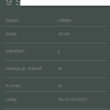
9 st. 10
Absolut nødvendige
Ydeevne
Målretning
Status:
Udlejet
Absolut nødvendige cookies muliggør hjemmesidens
grundlæggende funktionalitet såsom brugerlogin og
kontoadministration. Hjemmesiden kan ikke bruges korrekt uden
Areal:
45 m²
de absolut nødvendige cookies.
Udbyder
/
Navn
Udløbsdato
Domæne
Værelser:
2
VISITOR_PRIVACY_METADATA
YouTube
5 måneder 4
.youtube.com
uger
Husleje pr. måned:
kr.
A conto:
kr.
Ledig
fra 01.05.2022